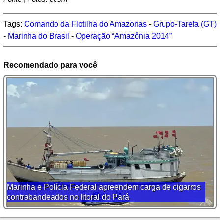
Tags:
Comando da Flotilha do Amazonas
-
Grupo-Tarefa (GT)
-
Marinha do Brasil
-
Operação “Amazônia 2014”
Recomendado para você
Marinha e Polícia Federal apreendem carga de cigarros
contrabandeados no litoral do Pará