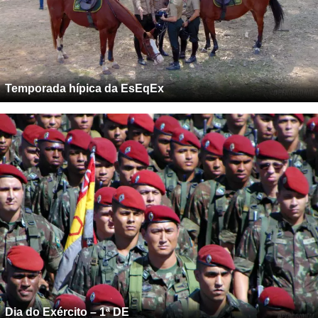
Temporada hípica da EsEqEx
Dia do Exército – 1ª DE