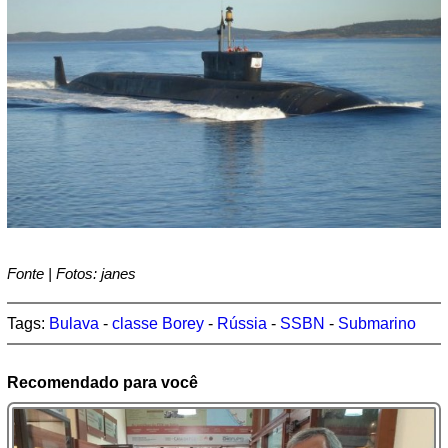
Fonte | Fotos: janes
Tags:
Bulava
-
classe Borey
-
Rússia
-
SSBN
-
Submarino
Recomendado para você