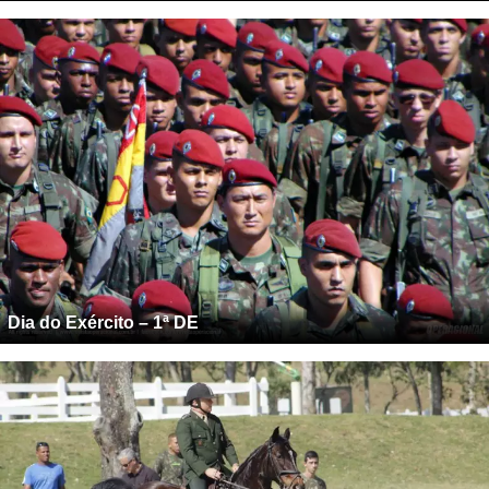
Dia do Exército – 1ª DE