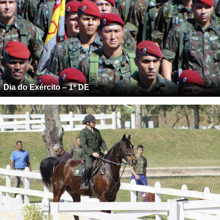
Dia do Exército – 1ª DE