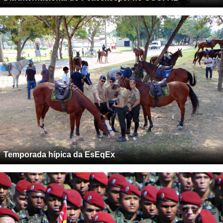
Temporada hípica da EsEqEx