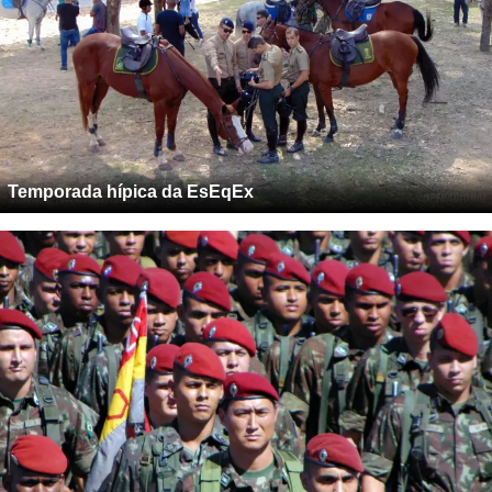
Temporada hípica da EsEqEx