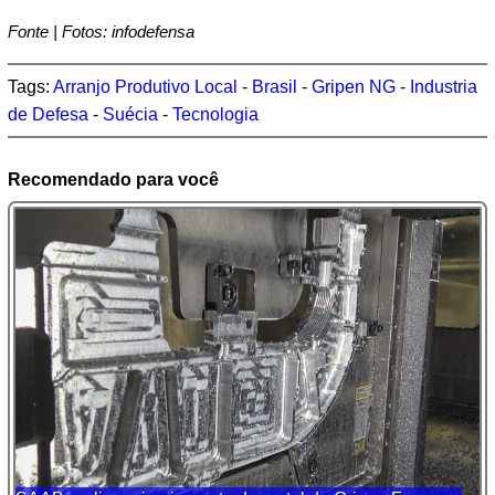
Fonte | Fotos: infodefensa
Tags:
Arranjo Produtivo Local
-
Brasil
-
Gripen NG
-
Industria
de Defesa
-
Suécia
-
Tecnologia
Recomendado para você