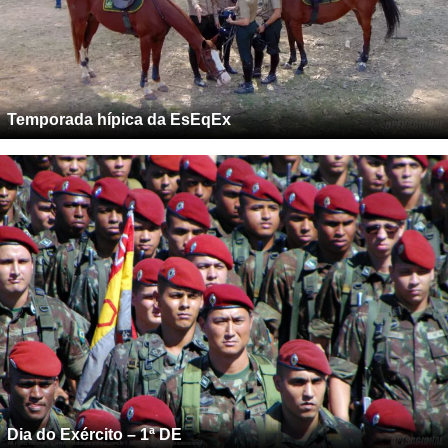
Temporada hípica da EsEqEx
Dia do Exército – 1ª DE