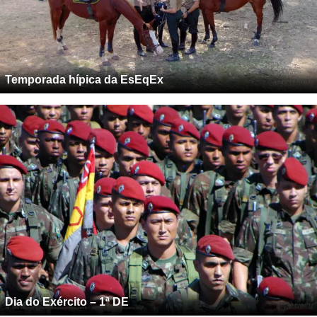
Temporada hípica da EsEqEx
Dia do Exército – 1ª DE