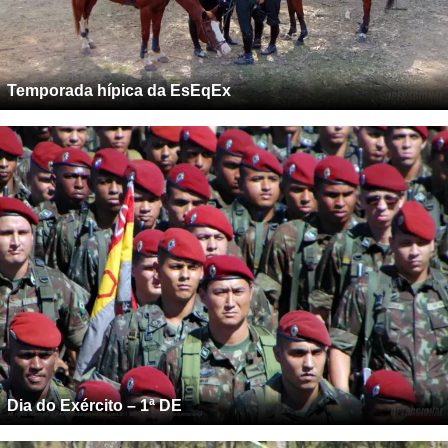
Temporada hípica da EsEqEx
Dia do Exército – 1ª DE