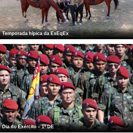
Temporada hípica da EsEqEx
Dia do Exército – 1ª DE