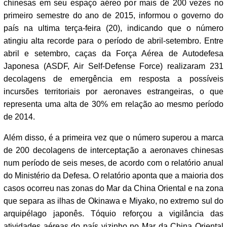
chinesas em seu espaço aéreo por mais de 200 vezes no
primeiro semestre do ano de 2015, informou o governo do
país na ultima terça-feira (20), indicando que o número
atingiu alta recorde para o período de abril-setembro. Entre
abril e setembro, caças da Força Aérea de Autodefesa
Japonesa (ASDF, Air Self-Defense Force) realizaram 231
decolagens de emergência em resposta a possíveis
incursões territoriais por aeronaves estrangeiras, o que
representa uma alta de 30% em relação ao mesmo período
de 2014.
Além disso, é a primeira vez que o número superou a marca
de 200 decolagens de interceptação a aeronaves chinesas
num período de seis meses, de acordo com o relatório anual
do Ministério da Defesa. O relatório aponta que a maioria dos
casos ocorreu nas zonas do Mar da China Oriental e na zona
que separa as ilhas de Okinawa e Miyako, no extremo sul do
arquipélago japonês. Tóquio reforçou a vigilância das
atividades aéreas do país vizinho no Mar da China Oriental