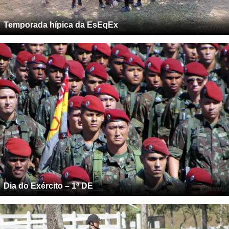
Temporada hípica da EsEqEx
Dia do Exército – 1ª DE