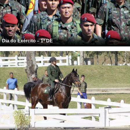
Dia do Exército – 1ª DE