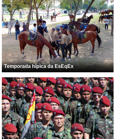
Temporada hípica da EsEqEx