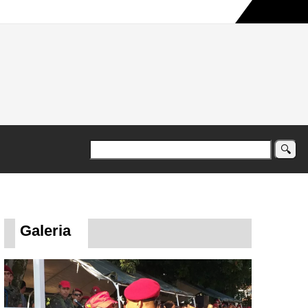
a maior campanha humanitária já registrada no país
Galeria