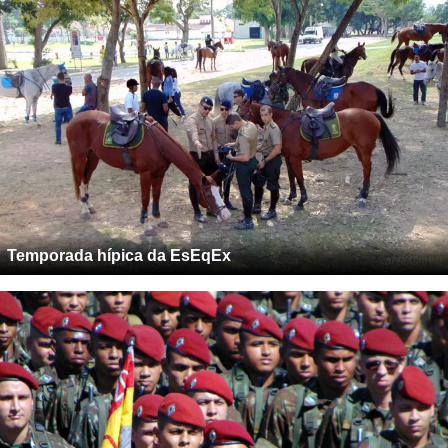
Temporada hípica da EsEqEx