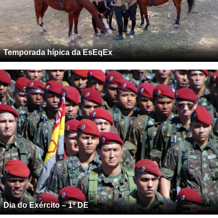
Temporada hípica da EsEqEx
Dia do Exército – 1ª DE