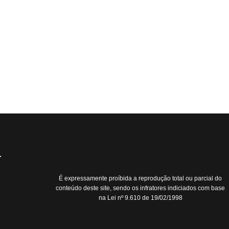
É expressamente proíbida a reprodução total ou parcial do
conteúdo deste site, sendo os infratores indiciados com base
na Lei nº 9.610 de 19/02/1998