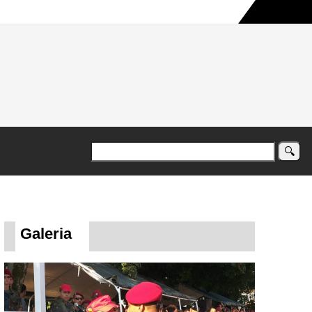
a maior campanha humanitária já registrada no país
Galeria