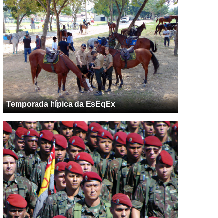
Temporada hípica da EsEqEx