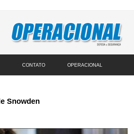
vil transportam 3,6 mil toneladas de donativos ao Rio Grande do Sul n
S
CONTATO
OPERACIONAL
o de Snowden