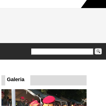
a maior campanha humanitária já registrada no país
Galeria