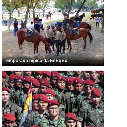
Temporada hípica da EsEqEx