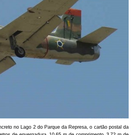
creto no Lago 2 do Parque da Represa, o cartão postal da
etros de envergadura, 10,65 m de comprimento, 3,72 m de