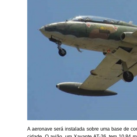
A aeronave será instalada sobre uma base de con
cidade. O avião, um Xavante AT-26, tem 10,84 m