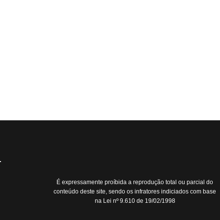
É expressamente proíbida a reprodução total ou parcial do
conteúdo deste site, sendo os infratores indiciados com base
na Lei nº 9.610 de 19/02/1998