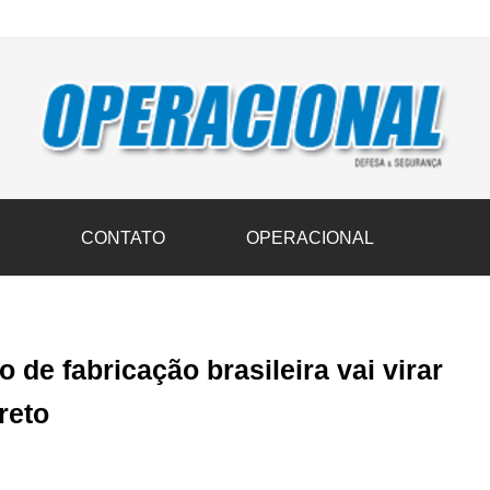
vil transportam 3,6 mil toneladas de donativos ao Rio Grande do Sul n
S
CONTATO
OPERACIONAL
 de fabricação brasileira vai virar
reto