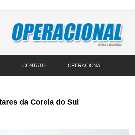
vil transportam 3,6 mil toneladas de donativos ao Rio Grande do Sul n
S
CONTATO
OPERACIONAL
ares da Coreia do Sul