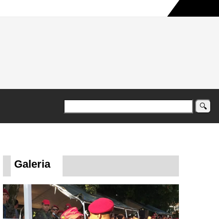
a maior campanha humanitária já registrada no país
Galeria