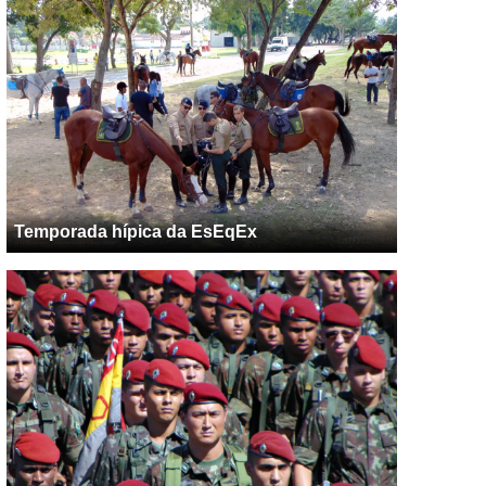
Temporada hípica da EsEqEx