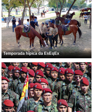
Temporada hípica da EsEqEx