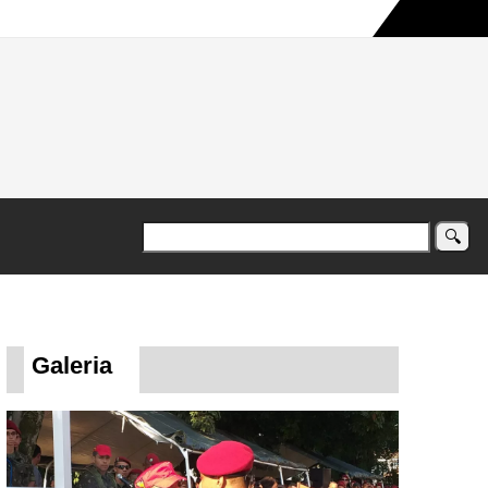
a maior campanha humanitária já registrada no país
Galeria