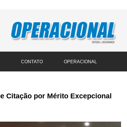
vil transportam 3,6 mil toneladas de donativos ao Rio Grande do Sul n
S
CONTATO
OPERACIONAL
e Citação por Mérito Excepcional