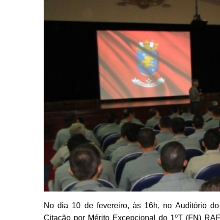
No dia 10 de fevereiro, às 16h, no Auditório d
Citação por Mérito Excepcional do 1ºT (FN) 