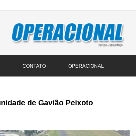
vil transportam 3,6 mil toneladas de donativos ao Rio Grande do Sul n
S
CONTATO
OPERACIONAL
nidade de Gavião Peixoto