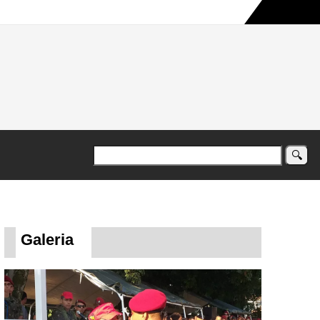
a maior campanha humanitária já registrada no país
Galeria