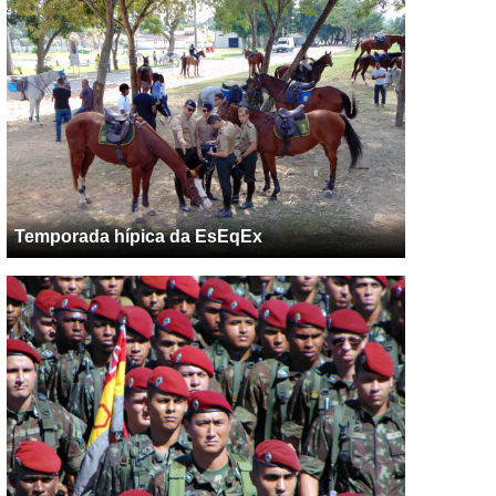
Temporada hípica da EsEqEx