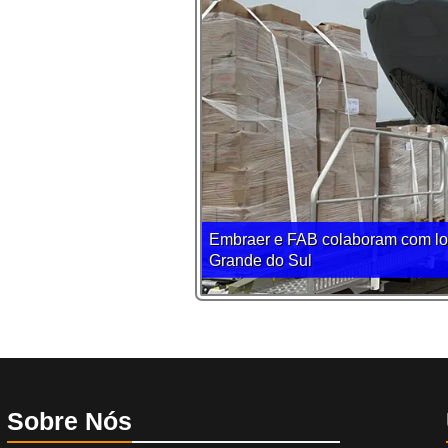
Embraer e FAB colaboram com log
Grande do Sul
Sobre Nós