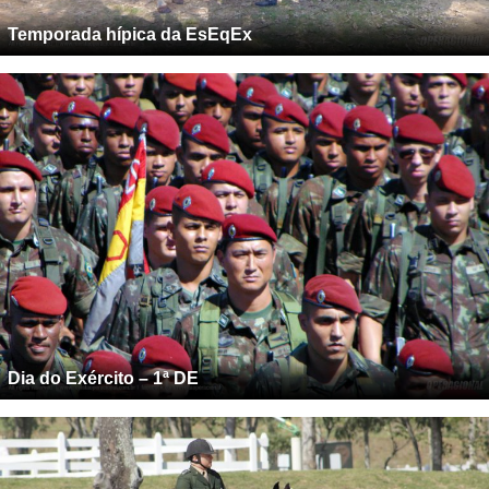
Temporada hípica da EsEqEx
Dia do Exército – 1ª DE