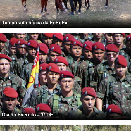
Temporada hípica da EsEqEx
Dia do Exército – 1ª DE