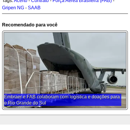
Tags:
Acerto
-
Contrato
-
Força Aérea Brasileira (FAB)
-
Gripen NG
-
SAAB
Recomendado para você
Embraer e FAB colaboram com logística e doações para
o Rio Grande do Sul