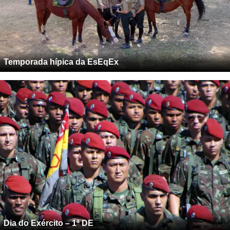
Temporada hípica da EsEqEx
Dia do Exército – 1ª DE