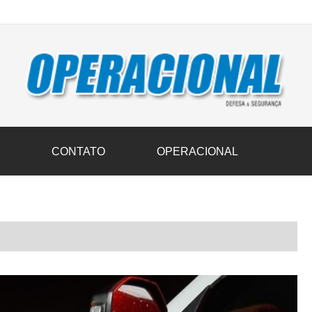
vil transportam 3,6 mil toneladas de donativos ao Rio Grande do Sul n
S
CONTATO
OPERACIONAL