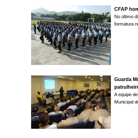
CFAP hom
No último d
formatura no
Guarda Mun
patrulheir
A equipe de
Municipal do