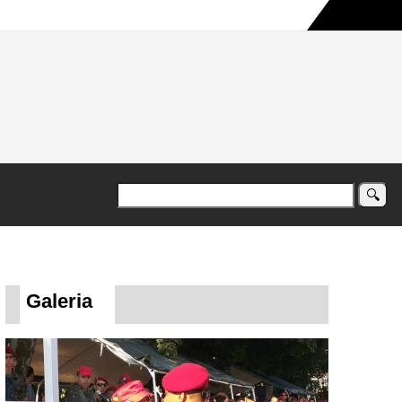
a maior campanha humanitária já registrada no país
Galeria