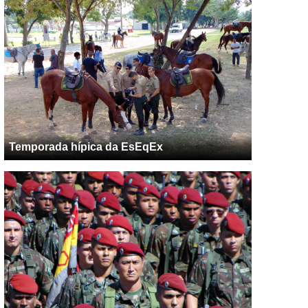
Temporada hípica da EsEqEx