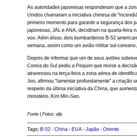
As autoridades japonesas responderam que a zon
Unidos chamaram a iniciativa chinesa de “incendiá
primeiro momento para garantir a segurança dos p
japonesas, JAL e ANA, decidiram na quarta-feira 
voo. Além disso, dois bombardeiros B-52 american
semana, assim como um avião militar sul-coreano
Depois de informar que um de seus aviões sobrevo
Coreia do Sul pediu a Pequim que revise a decisã
atravessou na terça-feira a zona aérea de identifi
Joo, afirmou “lamentar profundamente” a criação 
respeito da última iniciativa da China, que aumenta
ministério, Kim Min-Seo.
Fonte | Fotos: afp
Tags:
B-52
-
China
-
EUA
-
Japão
-
Oriente