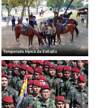
Temporada hípica da EsEqEx