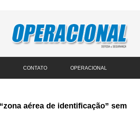
vil transportam 3,6 mil toneladas de donativos ao Rio Grande do Sul n
S
CONTATO
OPERACIONAL
zona aérea de identificação” sem