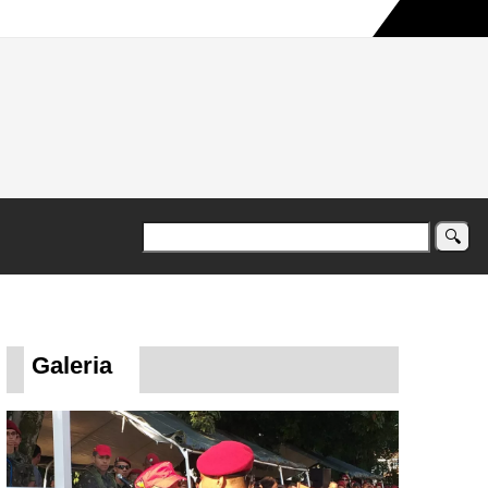
a maior campanha humanitária já registrada no país
Galeria