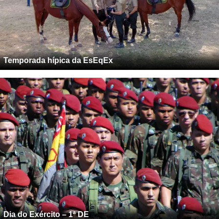
Temporada hípica da EsEqEx
Dia do Exército – 1ª DE