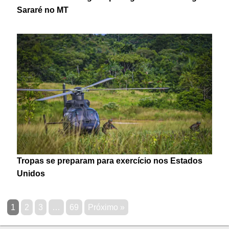
Sararé no MT
Tropas se preparam para exercício nos Estados
Unidos
1
2
3
…
69
Próximo »