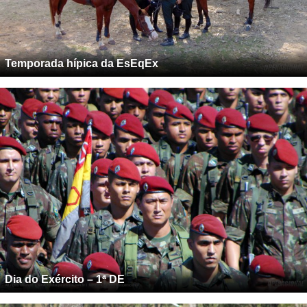
Temporada hípica da EsEqEx
Dia do Exército – 1ª DE